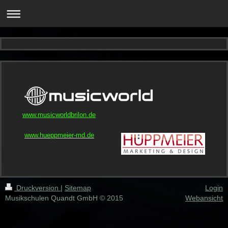
www.musicworldbrilon.de
www.hueppmeier-md.de
Druckversion
|
Sitemap
Login
Musikschulen Quandt GmbH © 2015
Webansicht