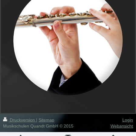
Druckversion
|
Sitemap
Login
Musikschulen Quandt GmbH © 2015
Webansicht